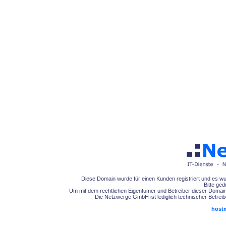
Diese Domain wurde für einen Kunden registriert und es wurd
Bitte ged
Um mit dem rechtlichen Eigentümer und Betreiber dieser Domai
Die Netzwerge GmbH ist lediglich technischer Betreib
host